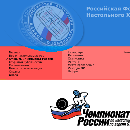
Календарь
Ком
Главная
Регламент
Все о наcтольном хоккее
Статистика
Открытый Чемпионат России
Рейтинг
Открытый Кубок России
Место проведения
Соревнования
Рекорды ЧР
Ремонт и эксплуатация
Цифры
Страны
Школа