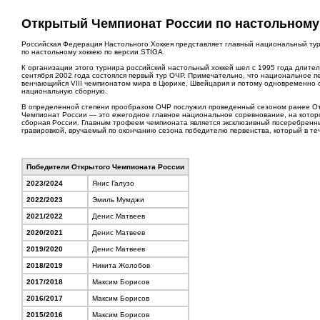
Открытый Чемпионат России по настольному
Российская Федерация Настольного Хоккея представляет главный национальный ту
по настольному хоккею по версии STIGA.
К организации этого турнира российский настольный хоккей шел с 1995 года длите
сентября 2002 года состоялся первый тур ОЧР. Примечательно, что национальное п
венчающийся VIII чемпионатом мира в Цюрихе, Швейцария и потому одновременно 
национальную сборную.
В определенной степени прообразом ОЧР послужил проведенный сезоном ранее О
Чемпионат России — это ежегодное главное национальное соревнование, на котор
сборная России. Главным трофеем чемпионата является эксклюзивный посеребренн
гравировкой, вручаемый по окончанию сезона победителю первенства, который в те
Победители Открытого Чемпионата России
2023/2024
Янис Галузо
2022/2023
Эмиль Мумджи
2021/2022
Денис Матвеев
2020/2021
Денис Матвеев
2019/2020
Денис Матвеев
2018/2019
Никита Жолобов
2017/2018
Максим Борисов
2016/2017
Максим Борисов
2015/2016
Максим Борисов