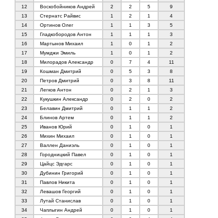
12
Воскобойников Андрей
2
2
5
9
13
Стернатс Райвис
1
2
1
4
14
Ортинов Олег
1
1
3
5
15
Гладкобородов Антон
1
1
1
3
16
Мартынов Михаил
1
0
1
2
17
Мумджи Эмиль
1
0
1
2
18
Милорадов Александр
0
7
4
11
19
Кошман Дмитрий
0
5
3
8
20
Петров Дмитрий
0
3
8
11
21
Легков Антон
0
2
1
3
22
Кукушкин Александр
0
2
0
2
23
Белавин Дмитрий
0
1
1
2
24
Блинов Артем
0
1
1
2
25
Иванов Юрий
0
1
0
1
26
Михин Михаил
0
1
0
1
27
Валлен Даниэль
0
1
0
1
28
Городницкий Павел
0
1
0
1
29
Цайцс Эдгарс
0
1
0
1
30
Дубинин Григорий
0
1
0
1
31
Павлов Никита
0
1
0
1
32
Левашов Георгий
0
1
0
1
33
Лутай Станислав
0
1
0
1
34
Чаплыгин Андрей
0
1
0
1