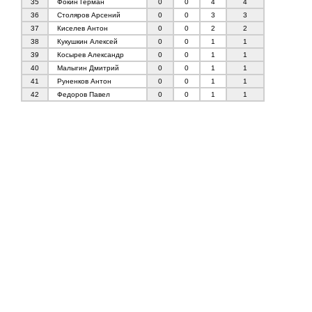
35
Фокин Герман
0
0
4
4
36
Столяров Арсений
0
0
3
3
37
Киселев Антон
0
0
2
2
38
Кукушкин Алексей
0
0
1
1
39
Косырев Александр
0
0
1
1
40
Малыгин Дмитрий
0
0
1
1
41
Руненков Антон
0
0
1
1
42
Федоров Павел
0
0
1
1