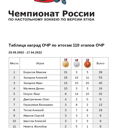
Таблица наград ОЧР по итогам 110 этапов ОЧР
29.09.2002 - 17.04.2022
Место
Игрок
Всего
1
Борисов Максим
31
3
5
39
2
Захаров Алексей
26
16
11
53
3
Захаров Иван
10
10
20
40
4
Матвеев Денис
10
3
3
16
5
Галузо Янис
8
14
10
32
6
Дмитриченко Олег
4
2
0
6
7
Герасимов Вениамин
3
8
2
13
8
Титов Алексей
3
7
8
18
9
Иванов Сергей
3
3
3
9
10
Шастов Алексей
3
2
3
8
11
Никита Жолобов
2
5
1
8