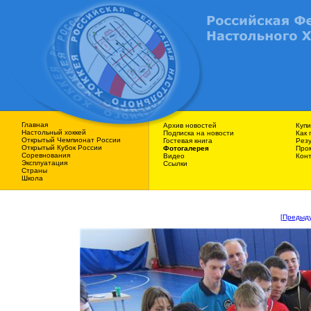
Главная
Архив новостей
Купи
Наcтольный хоккей
Подписка на новости
Как 
Открытый Чемпионат России
Гостевая книга
Резу
Открытый Кубок России
Фотогалерея
Про
Соревнования
Видео
Кон
Эксплуатация
Ссылки
Страны
Школа
[Предыд