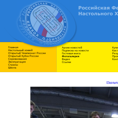
Главная
Архив новостей
Купи
Наcтольный хоккей
Подписка на новости
Как 
Открытый Чемпионат России
Гостевая книга
Резу
Открытый Кубок России
Фотогалерея
Про
Соревнования
Видео
Кон
Эксплуатация
Ссылки
Страны
Школа
[Предыд