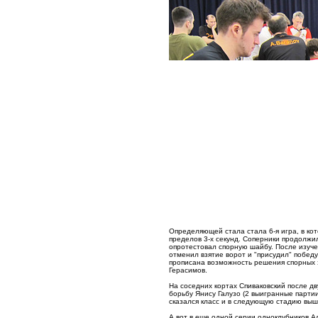
Определяющей стала стала 6-я игра, в кот
пределов 3-х секунд. Соперники продолжил
опротестовал спорную шайбу. После изуче
отменил взятие ворот и "присудил" побед
прописана возможность решения спорных э
Герасимов.
На соседних кортах Спиваковский после дв
борьбу Янису Галузо (2 выигранные партии
сказался класс и в следующую стадию вышл
А вот в еще одной серии одноклубников А