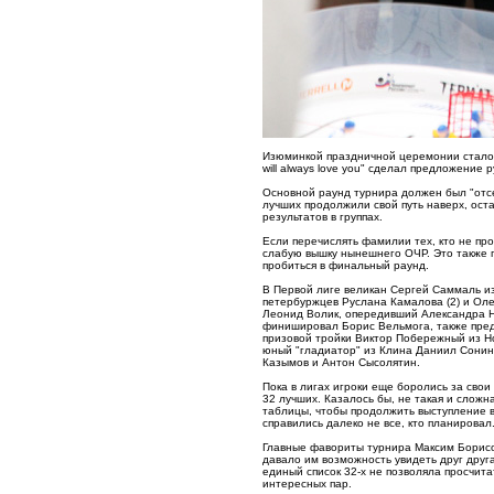
Изюминкой праздничной церемонии стало 
will always love you" сделал предложение
Основной раунд турнира должен был "отсе
лучших продолжили свой путь наверх, ост
результатов в группах.
Если перечислять фамилии тех, кто не пр
слабую вышку нынешнего ОЧР. Это также го
пробиться в финальный раунд.
В Первой лиге великан Сергей Саммаль из
петербуржцев Руслана Камалова (2) и Оле
Леонид Волик, опередивший Александра На
финишировал Борис Вельмога, также предс
призовой тройки Виктор Побережный из Но
юный "гладиатор" из Клина Даниил Сонин.
Казымов и Антон Сысолятин.
Пока в лигах игроки еще боролись за свои
32 лучших. Казалось бы, не такая и сложн
таблицы, чтобы продолжить выступление в
справились далеко не все, кто планировал
Главные фавориты турнира Максим Борисов
давало им возможность увидеть друг друг
единый список 32-х не позволяла просчит
интересных пар.