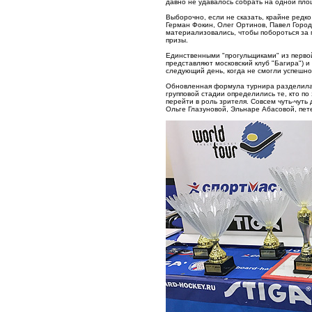
давно не удавалось собрать на одной пло
Выборочно, если не сказать, крайне редко
Герман Фокин, Олег Ортинов, Павел Город
материализовались, чтобы побороться за 
призы.
Единственными "прогульщиками" из перво
представляют московский клуб "Багира") и
следующий день, когда не смогли успешно
Обновленная формула турнира разделила 
групповой стадии определились те, кто п
перейти в роль зрителя. Совсем чуть-чут
Ольге Глазуновой, Эльнаре Абасовой, пе