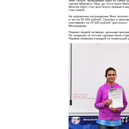
Янис Галузо, проводящий один из самых уд
турнир Мирового Тура, до этого были Мал
Moscow Open стал для Галузо первым в кар
счастливой.
На церемонии награждении Янис получил и
и чек на 50 000 рублей. Серебро и призо
сертификат на 15 000 рублей "достались"
Милорадова.
Помимо первой четверки, ценными призами
По традиции по итогам турнира были отме
Первым номерам в каждой из номинаций д