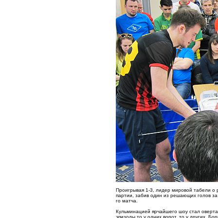
Проигрывая 1-3, лидер мировой табели о р
партии, забив один из решающих голов за 
го матча.
Кульминацией ярчайшего шоу стал оверт
эпизоды то у одних ворот, то у других. Б