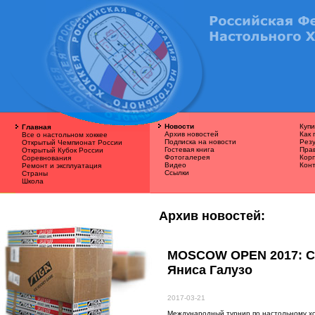
Новости
Купи
Главная
Архив новостей
Как 
Все о наcтольном хоккее
Подписка на новости
Резу
Открытый Чемпионат России
Гостевая книга
Пра
Открытый Кубок России
Фотогалерея
Кор
Соревнования
Видео
Кон
Ремонт и эксплуатация
Ссылки
Страны
Школа
Архив новостей:
MOSCOW OPEN 2017: С
Яниса Галузо
2017-03-21
Международный турнир по настольному х