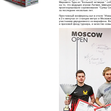
Мирового Тура из "Большой четверки " со
на то, что ведущие игроки Латвии, Швеции
проигнорировали соревнование "Супер Се
за последние несколько лет.
Престижный конференц-зал в отеле "Измай
в 2-х минутах от станции метро и Москов
участникам двухдневного нх-марафона. В
и призовой фонд турнира, и качество новы