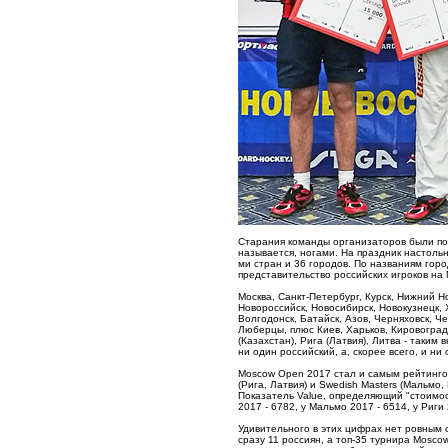
Старания команды организаторов были по
называется, ногами. На праздник настоль
ми стран и 36 городов. По названиям гор
представительство российских игроков на
Москва, Санкт-Петербург, Курск, Нижний Н
Новороссийск, Новосибирск, Новокузнецк, 
Волгодонск, Батайск, Азов, Черняховск, 
Люберцы, плюс Киев, Харьков, Кировоград 
(Казахстан), Рига (Латвия), Литва - таки
ни один российский, а, скорее всего, и н
Moscow Open 2017 стал и самым рейтингов
(Рига, Латвия) и Swedish Masters (Мальмо,
Показатель Value, определяющий "стоимос
2017 - 6782, у Мальмо 2017 - 6514, у Риги 
Удивительного в этих цифрах нет ровным с
сразу 11 россиян, а топ-35 турнира Mosco