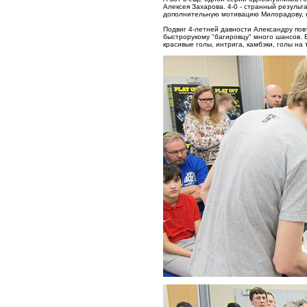
Алексея Захарова. 4-0 - странный результ
дополнительную мотивацию Милорадову, к
Подвиг 4-летней давности Александру пов
быстрорукому "багировцу" много шансов. 
красивые голы, интрига, камбэки, голы на