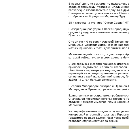
В первый день по регламенту полагалось 
стала серия между "тактиком" Владимиро
поочередно склонялась то в одну, то в др
Гончаров и сильно усложнил жизнь Шашков
отобраться в сборную по Мировому Туру.
18-я строчка на турнире "Супер Серии" МТ
В очередной раз удивил Павел Городницки
средний умудряется показывать неплохие 
Простакова.
С теми же 4-0 по серии Алексей Титов не
мира 2015, Дмитрия Литвинюка из Кировогр
матчей пришлось играть дополнительное вр
Мини-сенсацией стал сход с дистанции Ар
который поймал кураж и смог одолеть бол
В 1/8 сразу в 4-х сериях пришлось играт
пришлось выдать все, на что он способен,
Жолобова и перевернуть ход поединка в св
играющий не по годам грамотно и рациона
соперника в свой излюбленной манере, Го
забил на 1 гол больше оппонента.
В сериях Милорадов-Гончаров и Ортинов-
Милорадов и Ортинов, причем последний о
Единственным иностранцем, пробившимся 
Сначала он переиграл некогда грозного Г
свадьбе и медовом месяце, чем о хоккее, 
Малыгина.
Четвертьфинальные поединки, проходивши
интересной и громкой стала пара Герас
Герасимов по идее должен был легко прой
позволил ему зацепиться за серию.