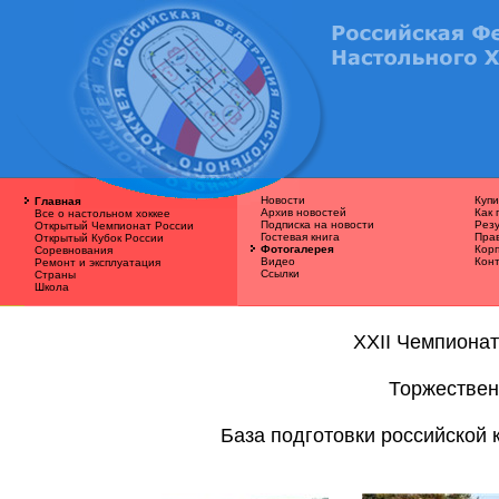
Новости
Купи
Главная
Архив новостей
Как 
Все о наcтольном хоккее
Подписка на новости
Резу
Открытый Чемпионат России
Гостевая книга
Пра
Открытый Кубок России
Фотогалерея
Кор
Соревнования
Видео
Кон
Ремонт и эксплуатация
Ссылки
Страны
Школа
XXII Чемпионат
Торжествен
База подготовки российской 