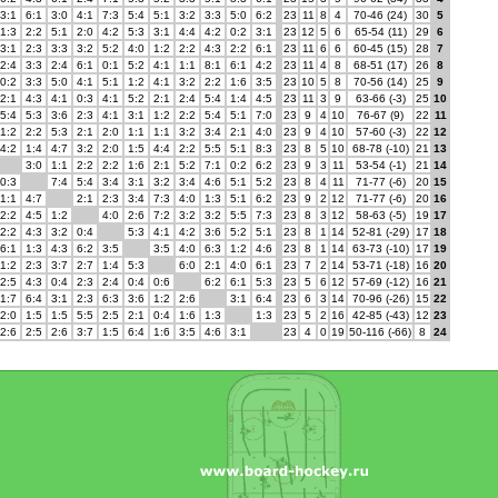
3:1
6:1
3:0
4:1
7:3
5:4
5:1
3:2
3:3
5:0
6:2
23
11
8
4
70-46 (24)
30
5
1:3
2:2
5:1
2:0
4:2
5:3
3:1
4:4
4:2
0:2
3:1
23
12
5
6
65-54 (11)
29
6
3:1
2:3
3:3
3:2
5:2
4:0
1:2
2:2
4:3
2:2
6:1
23
11
6
6
60-45 (15)
28
7
2:4
3:3
2:4
6:1
0:1
5:2
4:1
1:1
8:1
6:1
4:2
23
11
4
8
68-51 (17)
26
8
0:2
3:3
5:0
4:1
5:1
1:2
4:1
3:2
2:2
1:6
3:5
23
10
5
8
70-56 (14)
25
9
2:1
4:3
4:1
0:3
4:1
5:2
2:1
2:4
5:4
1:4
4:5
23
11
3
9
63-66 (-3)
25
10
5:4
5:3
3:6
2:3
4:1
3:1
1:2
2:2
5:4
5:1
7:0
23
9
4
10
76-67 (9)
22
11
1:2
2:2
5:3
2:1
2:0
1:1
1:1
3:2
3:4
2:1
4:0
23
9
4
10
57-60 (-3)
22
12
4:2
1:4
4:7
3:2
2:0
1:5
4:4
2:2
5:5
5:1
8:3
23
8
5
10
68-78 (-10)
21
13
3:0
1:1
2:2
2:2
1:6
2:1
5:2
7:1
0:2
6:2
23
9
3
11
53-54 (-1)
21
14
0:3
7:4
5:4
3:4
3:1
3:2
3:4
4:6
5:1
5:2
23
8
4
11
71-77 (-6)
20
15
1:1
4:7
2:1
2:3
3:4
7:3
4:0
1:3
5:1
6:2
23
9
2
12
71-77 (-6)
20
16
2:2
4:5
1:2
4:0
2:6
7:2
3:2
3:2
5:5
7:3
23
8
3
12
58-63 (-5)
19
17
2:2
4:3
3:2
0:4
5:3
4:1
4:2
3:6
5:2
5:1
23
8
1
14
52-81 (-29)
17
18
6:1
1:3
4:3
6:2
3:5
3:5
4:0
6:3
1:2
4:6
23
8
1
14
63-73 (-10)
17
19
1:2
2:3
3:7
2:7
1:4
5:3
6:0
2:1
4:0
6:1
23
7
2
14
53-71 (-18)
16
20
2:5
4:3
0:4
2:3
2:4
0:4
0:6
6:2
6:1
5:3
23
5
6
12
57-69 (-12)
16
21
1:7
6:4
3:1
2:3
6:3
3:6
1:2
2:6
3:1
6:4
23
6
3
14
70-96 (-26)
15
22
2:0
1:5
1:5
5:5
2:5
2:1
0:4
1:6
1:3
1:3
23
5
2
16
42-85 (-43)
12
23
2:6
2:5
2:6
3:7
1:5
6:4
1:6
3:5
4:6
3:1
23
4
0
19
50-116 (-66)
8
24