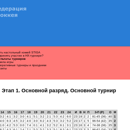
ть настольный хоккей STIGA
принять участие в НХ-турнире?
ультаты турниров
вила игры
поративные турниры и праздники
такты
 Этап 1. Основной разряд. Основной турнир
14
15
16
17
18
19
20
21
22
23
24
И
В
Н
П
З-П (Р)
О
М
3:2
4:1
3:2
3:0
4:1
5:1
3:2
2:1
5:3
4:2
6:0
23
19
2
2
81-45 (36)
40
1
4:0
6:3
4:5
3:2
4:0
3:0
6:2
4:3
5:3
3:2
5:2
23
17
1
5
96-54 (42)
35
2
1:0
4:2
5:3
0:0
7:4
0:1
4:1
3:2
5:2
6:1
3:1
23
16
3
4
74-38 (36)
35
3
6:2
4:3
6:1
2:4
7:1
5:3
5:2
3:3
5:1
8:3
6:1
23
15
3
5
96-62 (34)
33
4