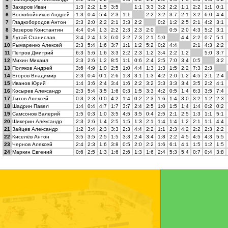
5
Захаров Иван
1:3
2:2
1:5
3:5
1:1
3:3
3:2
2:2
1:1
2:2
1:1
0:1
6
Воскобойников Андрей
1:3
0:4
5:4
2:3
1:1
2:2
3:2
3:7
2:1
3:2
6:0
4:4
7
Гладкобородов Антон
2:3
2:0
2:2
2:1
3:3
2:2
0:2
1:2
2:5
2:1
4:2
3:1
8
Зезеров Константин
4:4
0:4
1:3
2:2
2:3
2:3
2:0
0:5
2:0
4:3
5:2
3:1
9
Лутай Станислав
3:4
2:4
1:3
6:0
2:2
7:3
2:1
5:0
4:4
2:2
0:7
5:1
10
Рымаренко Алексей
2:3
5:4
1:6
3:7
1:1
1:2
5:2
0:2
4:4
2:1
4:3
2:2
11
Петров Дмитрий
6:3
5:6
1:6
3:3
2:2
2:3
1:2
3:4
2:2
1:2
5:0
3:7
12
Михин Михаил
2:3
2:6
1:2
8:5
1:1
0:6
2:4
2:5
7:0
3:4
0:5
3:2
13
Поляков Андрей
3:6
4:9
1:0
2:5
1:0
4:4
1:3
1:3
1:5
2:2
7:3
2:3
14
Егоров Владимир
2:3
0:4
0:1
2:6
1:3
3:1
1:3
4:2
2:0
1:2
4:5
2:1
2:4
15
Иванов Юрий
1:4
3:6
2:4
3:4
1:6
2:2
3:2
3:3
3:3
3:4
3:5
2:2
4:1
16
Косырев Александр
2:3
5:4
3:5
1:6
0:3
1:5
3:3
4:2
0:5
1:4
6:3
3:5
7:4
17
Титов Алексей
0:3
2:3
0:0
4:2
1:4
0:2
2:3
1:6
1:4
3:0
3:2
1:2
2:3
18
Шадрин Павел
1:4
0:4
4:7
1:7
3:7
2:4
2:5
1:0
1:5
1:4
1:4
0:2
0:2
19
Самсонов Валерий
1:5
0:3
1:0
3:5
4:5
3:5
0:4
2:5
2:1
2:5
1:3
1:1
5:1
20
Шикерин Александр
2:3
2:6
1:4
2:5
1:5
1:3
2:1
1:4
1:4
1:2
2:1
1:1
4:4
21
Зайцев Александр
1:2
3:4
2:3
3:3
2:3
4:4
2:2
1:1
2:3
4:2
2:2
2:3
2:2
22
Киселёв Антон
3:5
3:5
2:5
1:5
3:3
2:4
3:4
1:8
2:2
4:5
4:5
4:3
5:5
23
Чернов Алексей
2:4
2:3
1:6
3:8
0:5
2:0
2:2
1:6
6:1
4:1
1:5
1:2
1:5
24
Маркин Евгений
0:6
2:5
1:3
1:6
2:6
1:3
1:6
2:4
5:3
5:4
0:7
0:4
3:8