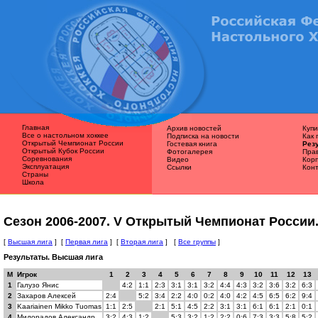
Главная
Архив новостей
Купи
Все о наcтольном хоккее
Подписка на новости
Как 
Открытый Чемпионат России
Гостевая книга
Рез
Открытый Кубок России
Фотогалерея
Пра
Соревнования
Видео
Кор
Эксплуатация
Ссылки
Кон
Страны
Школа
Сезон 2006-2007. V Открытый Чемпионат России.
[
Высшая лига
] [
Первая лига
] [
Вторая лига
] [
Все группы
]
Результаты. Высшая лига
М
Игрок
1
2
3
4
5
6
7
8
9
10
11
12
13
1
Галузо Янис
4:2
1:1
2:3
3:1
3:1
3:2
4:4
4:3
3:2
3:6
3:2
6:3
2
Захаров Алексей
2:4
5:2
3:4
2:2
4:0
0:2
4:0
4:2
4:5
6:5
6:2
9:4
3
Kaariainen Mikko Tuomas
1:1
2:5
2:1
5:1
4:5
2:2
3:1
3:1
6:1
6:1
2:1
0:1
4
Милорадов Александр
3:2
4:3
1:2
5:3
3:2
1:2
2:2
0:6
7:3
3:3
5:8
5:2