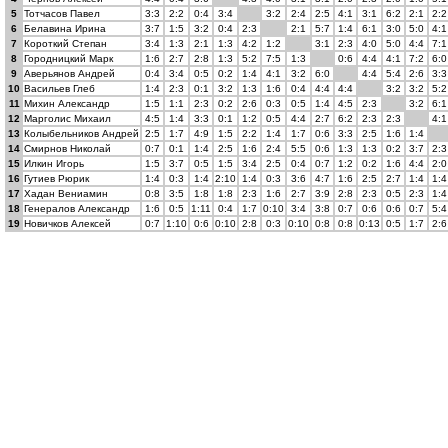
5
Тотчасов Павел
3:3
2:2
0:4
3:4
3:2
2:4
2:5
4:1
3:1
6:2
2:1
2:2
6
Белавина Ирина
3:7
1:5
3:2
0:4
2:3
2:1
5:7
1:4
6:1
3:0
5:0
4:1
7
Короткий Степан
3:4
1:3
2:1
1:3
4:2
1:2
3:1
2:3
4:0
5:0
4:4
7:1
8
Городницкий Марк
1:6
2:7
2:8
1:3
5:2
7:5
1:3
0:6
4:4
4:1
7:2
6:0
9
Аверьянов Андрей
0:4
3:4
0:5
0:2
1:4
4:1
3:2
6:0
4:4
5:4
2:6
3:3
10
Васильев Глеб
1:4
2:3
0:1
3:2
1:3
1:6
0:4
4:4
4:4
3:2
3:2
5:2
11
Михин Александр
1:5
1:1
2:3
0:2
2:6
0:3
0:5
1:4
4:5
2:3
3:2
6:1
12
Марголис Михаил
4:5
1:4
3:3
0:1
1:2
0:5
4:4
2:7
6:2
2:3
2:3
4:1
13
Колыбельников Андрей
2:5
1:7
4:9
1:5
2:2
1:4
1:7
0:6
3:3
2:5
1:6
1:4
14
Смирнов Николай
0:7
0:1
1:4
2:5
1:6
2:4
5:5
0:6
1:3
1:3
0:2
3:7
2:3
15
Илкин Игорь
1:5
3:7
0:5
1:5
3:4
2:5
0:4
0:7
1:2
0:2
1:6
4:4
2:0
16
Гутиев Рюрик
1:4
0:3
1:4
2:10
1:4
0:3
3:6
4:7
1:6
2:5
2:7
1:4
1:4
17
Хадан Вениамин
0:8
3:5
1:8
1:8
2:3
1:6
2:7
3:9
2:8
2:3
0:5
2:3
1:4
18
Генералов Александр
1:6
0:5
1:11
0:4
1:7
0:10
3:4
3:8
0:7
0:6
0:6
0:7
5:4
19
Новичков Алексей
0:7
1:10
0:6
0:10
2:8
0:3
0:10
0:8
0:8
0:13
0:5
1:7
2:6