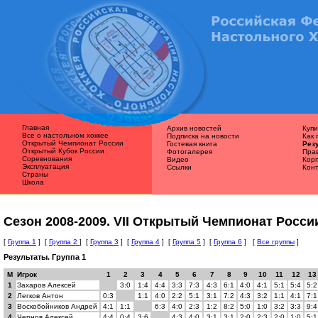
Главная
Архив новостей
Купи
Все о наcтольном хоккее
Подписка на новости
Как 
Открытый Чемпионат России
Гостевая книга
Рез
Открытый Кубок России
Фотогалерея
Пра
Соревнования
Видео
Кор
Эксплуатация
Ссылки
Кон
Страны
Школа
Сезон 2008-2009. VII Открытый Чемпионат Росси
[
Группа 1
] [
Группа 2
] [
Группа 3
] [
Группа 4
] [
Группа 5
] [
Группа 6
] [
Все группы
]
Результаты. Группа 1
М
Игрок
1
2
3
4
5
6
7
8
9
10
11
12
13
1
Захаров Алексей
3:0
1:4
4:4
3:3
7:3
4:3
6:1
4:0
4:1
5:1
5:4
5:2
2
Легков Антон
0:3
1:1
4:0
2:2
5:1
3:1
7:2
4:3
3:2
1:1
4:1
7:1
3
Воскобойников Андрей
4:1
1:1
6:3
4:0
2:3
1:2
8:2
5:0
1:0
3:2
3:3
9:4
4
Чернов Алексей
4:4
0:4
3:6
4:3
4:0
3:1
3:1
2:0
2:3
2:0
1:0
5:1